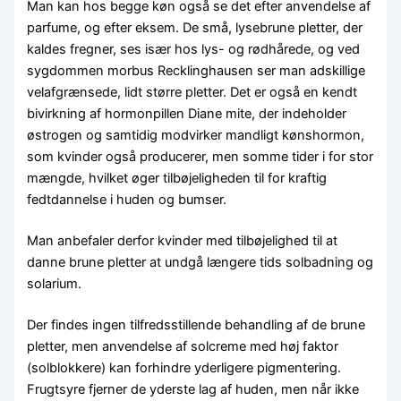
Man kan hos begge køn også se det efter anvendelse af
parfume, og efter eksem. De små, lysebrune pletter, der
kaldes fregner, ses især hos lys- og rødhårede, og ved
sygdommen morbus Recklinghausen ser man adskillige
velafgrænsede, lidt større pletter. Det er også en kendt
bivirkning af hormonpillen Diane mite, der indeholder
østrogen og samtidig modvirker mandligt kønshormon,
som kvinder også producerer, men somme tider i for stor
mængde, hvilket øger tilbøjeligheden til for kraftig
fedtdannelse i huden og bumser.
Man anbefaler derfor kvinder med tilbøjelighed til at
danne brune pletter at undgå længere tids solbadning og
solarium.
Der findes ingen tilfredsstillende behandling af de brune
pletter, men anvendelse af solcreme med høj faktor
(solblokkere) kan forhindre yderligere pigmentering.
Frugtsyre fjerner de yderste lag af huden, men når ikke