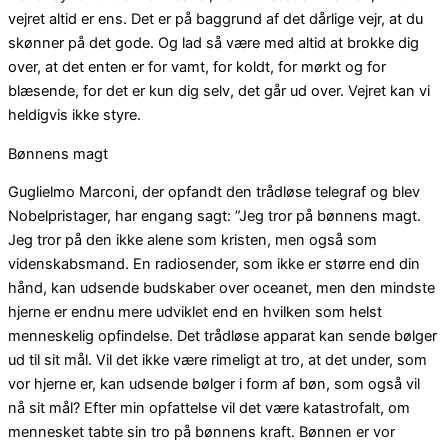
vejret altid er ens. Det er på baggrund af det dårlige vejr, at du
skønner på det gode. Og lad så være med altid at brokke dig
over, at det enten er for vamt, for koldt, for mørkt og for
blæsende, for det er kun dig selv, det går ud over. Vejret kan vi
heldigvis ikke styre.
Bønnens magt
Guglielmo Marconi, der opfandt den trådløse telegraf og blev
Nobelpristager, har engang sagt: ”Jeg tror på bønnens magt.
Jeg tror på den ikke alene som kristen, men også som
videnskabsmand. En radiosender, som ikke er større end din
hånd, kan udsende budskaber over oceanet, men den mindste
hjerne er endnu mere udviklet end en hvilken som helst
menneskelig opfindelse. Det trådløse apparat kan sende bølger
ud til sit mål. Vil det ikke være rimeligt at tro, at det under, som
vor hjerne er, kan udsende bølger i form af bøn, som også vil
nå sit mål? Efter min opfattelse vil det være katastrofalt, om
mennesket tabte sin tro på bønnens kraft. Bønnen er vor