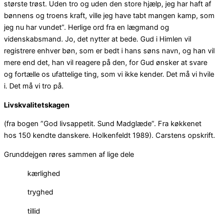
største trøst. Uden tro og uden den store hjælp, jeg har haft af
bønnens og troens kraft, ville jeg have tabt mangen kamp, som
jeg nu har vundet”. Herlige ord fra en lægmand og
videnskabsmand. Jo, det nytter at bede. Gud i Himlen vil
registrere enhver bøn, som er bedt i hans søns navn, og han vil
mere end det, han vil reagere på den, for Gud ønsker at svare
og fortælle os ufattelige ting, som vi ikke kender. Det må vi hvile
i. Det må vi tro på.
Livskvalitetskagen
(fra bogen ”God livsappetit. Sund Madglæde”. Fra køkkenet
hos 150 kendte danskere. Holkenfeldt 1989). Carstens opskrift.
Grunddejgen røres sammen af lige dele
kærlighed
tryghed
tillid