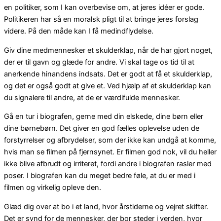
en politiker, som I kan overbevise om, at jeres idéer er gode.
Politikeren har så en moralsk pligt til at bringe jeres forslag
videre. På den måde kan I få medindflydelse.
Giv dine medmennesker et skulderklap, når de har gjort noget,
der er til gavn og glæde for andre. Vi skal tage os tid til at
anerkende hinandens indsats. Det er godt at få et skulderklap,
og det er også godt at give et. Ved hjælp af et skulderklap kan
du signalere til andre, at de er værdifulde mennesker.
Gå en tur i biografen, gerne med din elskede, dine børn eller
dine børnebørn. Det giver en god fælles oplevelse uden de
forstyrrelser og afbrydelser, som der ikke kan undgå at komme,
hvis man se filmen på fjernsynet. Er filmen god nok, vil du heller
ikke blive afbrudt og irriteret, fordi andre i biografen rasler med
poser. I biografen kan du meget bedre føle, at du er med i
filmen og virkelig opleve den.
Glæd dig over at bo i et land, hvor årstiderne og vejret skifter.
Det er synd for de mennesker, der bor steder i verden, hvor