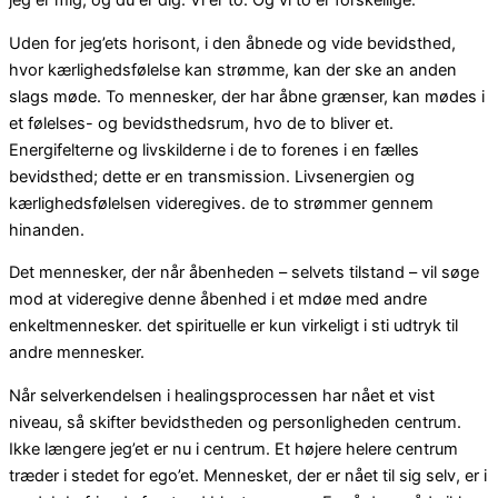
jeg er mig, og du er dig. Vi er to. Og vi to er forskellige.
Uden for jeg’ets horisont, i den åbnede og vide bevidsthed,
hvor kærlighedsfølelse kan strømme, kan der ske an anden
slags møde. To mennesker, der har åbne grænser, kan mødes i
et følelses- og bevidsthedsrum, hvo de to bliver et.
Energifelterne og livskilderne i de to forenes i en fælles
bevidsthed; dette er en transmission. Livsenergien og
kærlighedsfølelsen videregives. de to strømmer gennem
hinanden.
Det mennesker, der når åbenheden – selvets tilstand – vil søge
mod at videregive denne åbenhed i et mdøe med andre
enkeltmennesker. det spirituelle er kun virkeligt i sti udtryk til
andre mennesker.
Når selverkendelsen i healingsprocessen har nået et vist
niveau, så skifter bevidstheden og personligheden centrum.
Ikke længere jeg’et er nu i centrum. Et højere helere centrum
træder i stedet for ego’et. Mennesket, der er nået til sig selv, er i