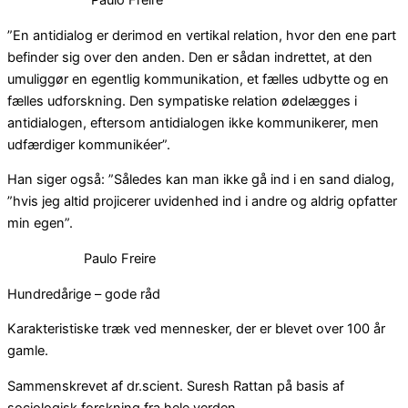
Paulo Freire
”En antidialog er derimod en vertikal relation, hvor den ene part
befinder sig over den anden. Den er sådan indrettet, at den
umuliggør en egentlig kommunikation, et fælles udbytte og en
fælles udforskning. Den sympatiske relation ødelægges i
antidialogen, eftersom antidialogen ikke kommunikerer, men
udfærdiger kommunikéer”.
Han siger også: ”Således kan man ikke gå ind i en sand dialog,
”hvis jeg altid projicerer uvidenhed ind i andre og aldrig opfatter
min egen”.
Paulo Freire
Hundredårige – gode råd
Karakteristiske træk ved mennesker, der er blevet over 100 år
gamle.
Sammenskrevet af dr.scient. Suresh Rattan på basis af
sociologisk forskning fra hele verden.