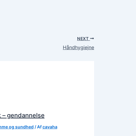
NEXT
Håndhygiejne
 – gendannelse
me og sundhed
/ Af
cavaha