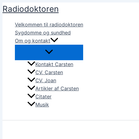
Gå
Radiodoktoren
til
indholdet
Velkommen til radiodoktoren
Sygdomme og sundhed
Om og kontakt
Kontakt Carsten
CV, Carsten
CV, Joan
Artikler af Carsten
Citater
Musik
Søg