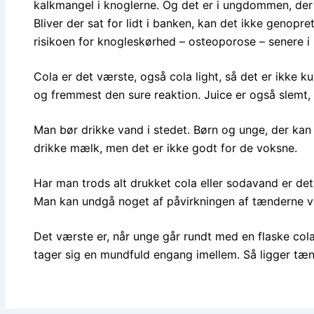
kalkmangel i knoglerne. Og det er i ungdommen, der 
Bliver der sat for lidt i banken, kan det ikke genopret
risikoen for knogleskørhed – osteoporose – senere i l
Cola er det værste, også cola light, så det er ikke k
og fremmest den sure reaktion. Juice er også slemt,
Man bør drikke vand i stedet. Børn og unge, der ka
drikke mælk, men det er ikke godt for de voksne.
Har man trods alt drukket cola eller sodavand er det
Man kan undgå noget af påvirkningen af tænderne v
Det værste er, når unge går rundt med en flaske col
tager sig en mundfuld engang imellem. Så ligger tæ