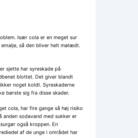
roblem. Især cola er en meget sur
emalje, så den bliver helt mølædt.
ver sjette har syreskade på
benet blottet. Det giver blandt
ikker noget koldt. Syreskaderne
 børste sig fra disse skader.
 cola, har fire gange så høj risiko
gså anden sodavand med sukker er
t surgør også kroppen. En
rediedel af de unge i området har