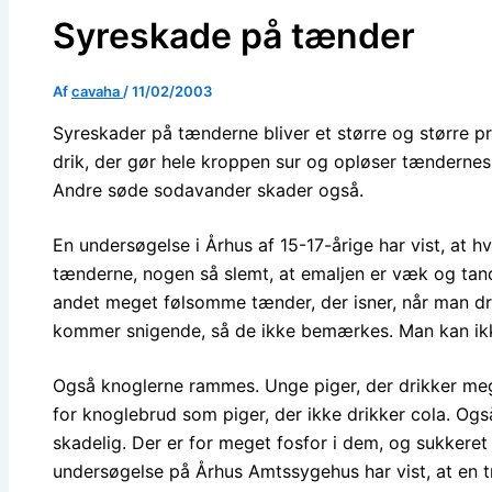
Syreskade på tænder
Af
cavaha
/
11/02/2003
Syreskader på tænderne bliver et større og større p
drik, der gør hele kroppen sur og opløser tændernes 
Andre søde sodavander skader også.
En undersøgelse i Århus af 15-17-årige har vist, at h
tænderne, nogen så slemt, at emaljen er væk og tand
andet meget følsomme tænder, der isner, når man dr
kommer snigende, så de ikke bemærkes. Man kan ikke
Også knoglerne rammes. Unge piger, der drikker meget
for knoglebrud som piger, der ikke drikker cola. O
skadelig. Der er for meget fosfor i dem, og sukkere
undersøgelse på Århus Amtssygehus har vist, at en t