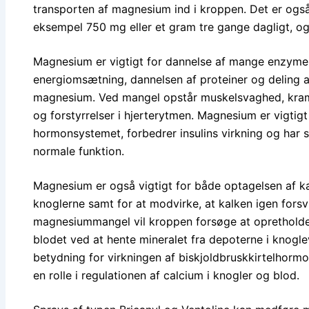
transporten af magnesium ind i kroppen. Det er ogs
eksempel 750 mg eller et gram tre gange dagligt, og
Magnesium er vigtigt for dannelse af mange enzymer,
energiomsætning, dannelsen af proteiner og deling af
magnesium. Ved mangel opstår muskelsvaghed, kramp
og forstyrrelser i hjerterytmen. Magnesium er vigtig
hormonsystemet, forbedrer insulins virkning og har
normale funktion.
Magnesium er også vigtigt for både optagelsen af ka
knoglerne samt for at modvirke, at kalken igen forsv
magnesiummangel vil kroppen forsøge at opretholde
blodet ved at hente mineralet fra depoterne i knog
betydning for virkningen af biskjoldbruskkirtelhormo
en rolle i regulationen af calcium i knogler og blod.