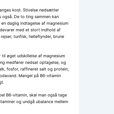
manges kost. Stivelse nedsætter
s også. De to ting sammen kan
 en daglig indtagelse af magnesium
devarer med et stort indhold af
ejser, tunfisk, helleflynder, brune
r til øget udskillelse af magnesium
ning medfører nedsat optagelse, og
 fosfor, raffineret salt og protein,
sodavand. Mangel på B6-vitamin
gt.
epel B6-vitamin, skal man også tage
-vitaminer og undgå ubalance mellem