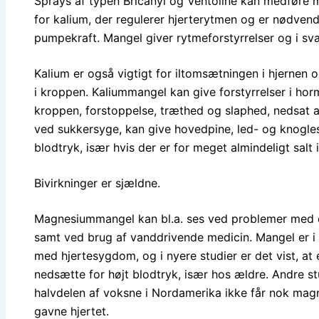
Sprays af typen Bricanyl og Ventoline kan medføre m
for kalium, der regulerer hjerterytmen og er nødvend
pumpekraft. Mangel giver rytmeforstyrrelser og i svæ
Kalium er også vigtigt for iltomsætningen i hjernen 
i kroppen. Kaliummangel kan give forstyrrelser i h
kroppen, forstoppelse, træthed og slaphed, nedsat 
ved sukkersyge, kan give hovedpine, led- og knogles
blodtryk, især hvis der er for meget almindeligt salt
Bivirkninger er sjældne.
Magnesiummangel kan bl.a. ses ved problemer med 
samt ved brug af vanddrivende medicin. Mangel er i
med hjertesygdom, og i nyere studier er det vist, a
nedsætte for højt blodtryk, især hos ældre. Andre st
halvdelen af voksne i Nordamerika ikke får nok mag
gavne hjertet.