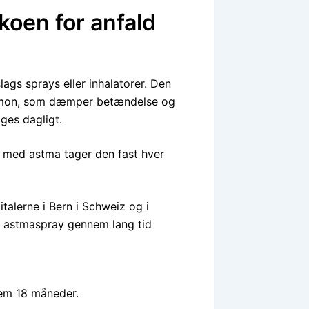
koen for anfald
ags sprays eller inhalatorer. Den
hormon, som dæmper betændelse og
ages dagligt.
 med astma tager den fast hver
talerne i Bern i Schweiz og i
f astmaspray gennem lang tid
nem 18 måneder.