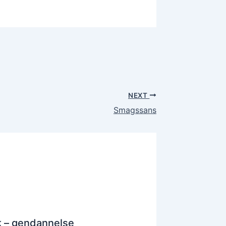
NEXT
Smagssans
 – gendannelse