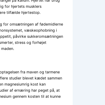
angel på kalium. Hjertet har brug
ig for hjertets musklers
re tilfælde hjertestop.
og for omsætningen af fødemidler­ne
ormonsystemet, væskeophobning i
appetit, påvirke sukkeromsætnin­gen
merter, stress og forhøjet
 i maden.
optagelsen fra maven og tarmene
 flere studier blevet kædet sammen
t en magnesiumrig kost kan
udier af ernæring har peget på, at
nesium gennem kosten til at kunne