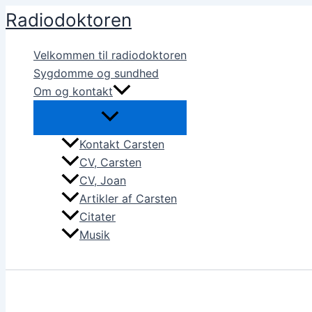
Gå
Radiodoktoren
til
indholdet
Velkommen til radiodoktoren
Sygdomme og sundhed
Om og kontakt
Kontakt Carsten
CV, Carsten
CV, Joan
Artikler af Carsten
Citater
Musik
Søg