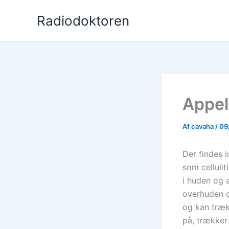
Gå
Radiodoktoren
til
indholdet
Appel
Af
cavaha
/
09
Der findes i
som cellulit
i huden og 
overhuden o
og kan træk
på, trækker