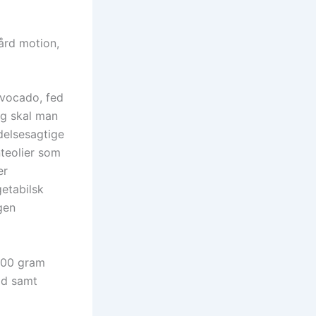
ård motion,
avocado, fed
ig skal man
delsesagtige
nteolier som
er
etabilsk
gen
 600 gram
rød samt