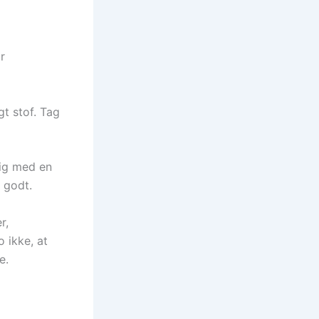
r
gt stof. Tag
ig med en
 godt.
r,
 ikke, at
e.