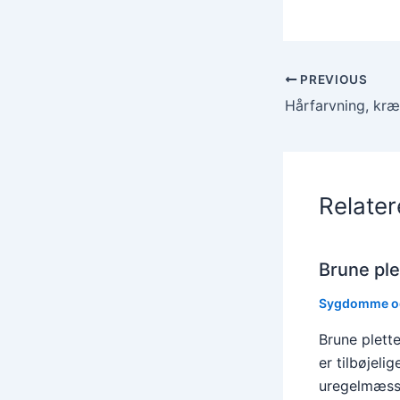
PREVIOUS
Hårfarvning, kræf
Relate
Brune ple
Sygdomme o
Brune plett
er tilbøjelig
uregelmæss