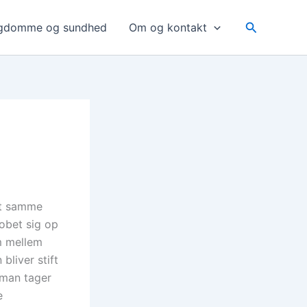
Søg
gdomme og sundhed
Om og kontakt
det samme
hobet sig op
m mellem
liver stift
 man tager
e