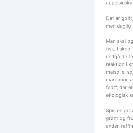
appelsinskal
Det er godt
men daglig 
Man skal ogs
fisk, fiskeo
undgå de fe
reaktion i 
majsolie, so
margarine a
fedt", der 
økologisk s
Spis en gro
grønt og fru
anden raffin