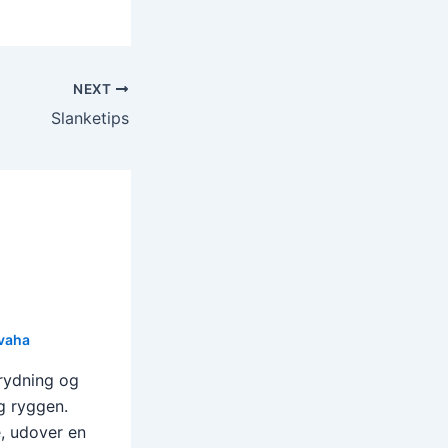
NEXT
Slanketips
vaha
brydning og
g ryggen.
e, udover en