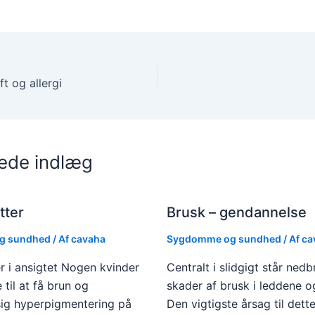
t og allergi
rede indlæg
tter
Brusk – gendannelse
g sundhed
/ Af
cavaha
Sygdomme og sundhed
/ Af
ca
er i ansigtet Nogen kvinder
Centralt i slidgigt står ned
e til at få brun og
skader af brusk i leddene o
ig hyperpigmentering på
Den vigtigste årsag til dett