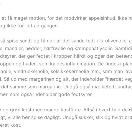
.
, at få meget motion, for det modvirker appelsinhud. Ikke h
og ikke for lidt ad gangen.
å spise sundt og få nok af det sunde fedt i fx olivenolie, 
lie, mandler, nødder, hørfrøolie og kæmpenatlysolie. Samtid
dtsyrer, der gør fedtet i kroppen hårdt og øger den betæn
kroppen og huden, som kaldes inflammation. De findes i pla
jaolie, vindruekernolie, solsikkekerneolie mm., som man lav
f. Så ud med margarinen og alt, der indeholder "hærdet veg
er det samme som margarine. Undgå også mælkefedt undta
mør, som også indeholder gode fedtsyrer.
v og grøn kost med mange kostfibre. Altså i hvert fald de
gt, vi alle bør spise dagligt. Undgå sukker, slik og hvidt b
eret kost.