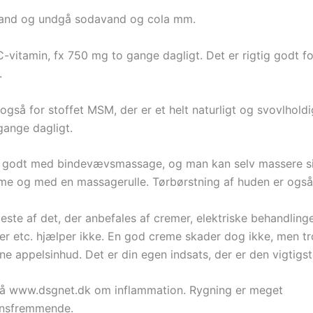
vand og undgå sodavand og cola mm.
-vitamin, fx 750 mg to gange dagligt. Det er rigtig godt fo
.
gså for stoffet MSM, der er et helt naturligt og svovlholdi
gange dagligt.
å godt med bindevævsmassage, og man kan selv massere s
e og med en massagerulle. Tørbørstning af huden er også
ste af det, der anbefales af cremer, elektriske behandlinge
er etc. hjælper ikke. En god creme skader dog ikke, men tro
ne appelsinhud. Det er din egen indsats, der er den vigtigst
å www.dsgnet.dk om inflammation. Rygning er meget
onsfremmende.