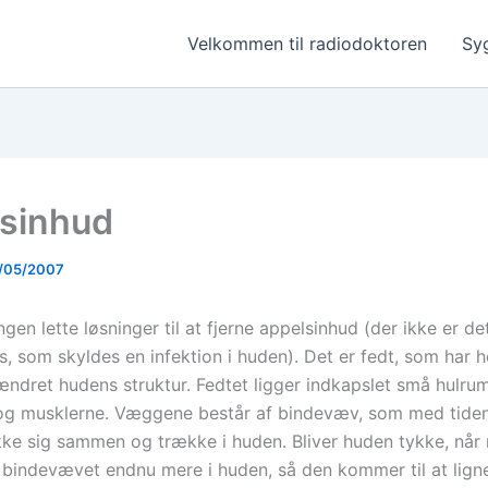
Velkommen til radiodoktoren
Sy
sinhud
/05/2007
ngen lette løsninger til at fjerne appelsinhud (der ikke er 
is, som skyldes en infektion i huden). Det er fedt, som har 
ændret hudens struktur. Fedtet ligger indkapslet små hulru
g musklerne. Væggene består af bindevæv, som med tiden b
ke sig sammen og trække i huden. Bliver huden tykke, når
 bindevævet endnu mere i huden, så den kommer til at lign