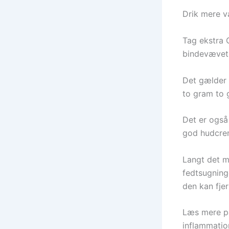
Drik mere 
Tag ekstra C
bindevævet
Det gælder o
to gram to 
Det er ogs
god hudcrem
Langt det me
fedtsugning
den kan fjer
Læs mere p
inflammati