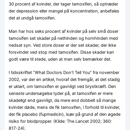
30 procent af kvinder, der tager tamoxifen, så optræder
der depression eller mangel på koncentration, anbefales
det at undgå tamoxifen.
Man har hos seks procent af kvinder på selv små doser
tamoxifen set skader på nethinden og hornhinden med
nedsat syn. Ved store doser er der set skader, der ikke
forsvinder ved stop med tamoxifen. Disse skader kan
godt være til stede, uden at man selv bemærker det.
I tidsskriftet ”What Doctors Don’t Tell You” fra november
2002, var der en artikel, hvoraf det fremgår, at det stadig
er uklart, om tamoxifen er gavnligt ved brystkræft. Den
seneste undersøgelse tyder på, at tamoxifen er mere
skadeligt end gavnligt, da mere end dobbelt så mange
kvinder døde, mens de fik tamoxifen, i forhold til kvinder,
der fik placebo (fupmedicin), især på grund af den øgede
risiko for blodpropper. (Kilde: The Lancet 2002; 360:
817-24).