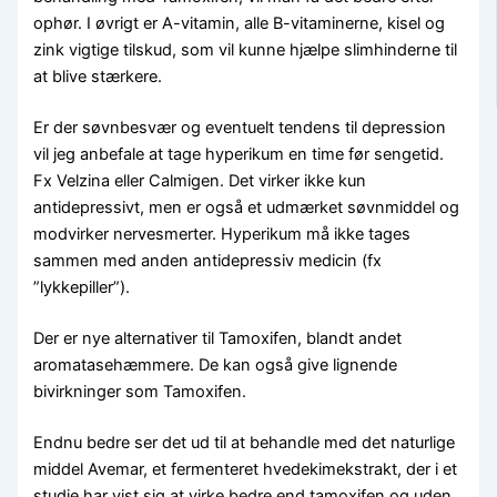
ophør. I øvrigt er A-vitamin, alle B-vitaminerne, kisel og
zink vigtige tilskud, som vil kunne hjælpe slimhinderne til
at blive stærkere.
Er der søvnbesvær og eventuelt tendens til depression
vil jeg anbefale at tage hyperikum en time før sengetid.
Fx Velzina eller Calmigen. Det virker ikke kun
antidepressivt, men er også et udmærket søvnmiddel og
modvirker nervesmerter. Hyperikum må ikke tages
sammen med anden antidepressiv medicin (fx
”lykkepiller”).
Der er nye alternativer til Tamoxifen, blandt andet
aromatasehæmmere. De kan også give lignende
bivirkninger som Tamoxifen.
Endnu bedre ser det ud til at behandle med det naturlige
middel Avemar, et fermenteret hvedekimekstrakt, der i et
studie har vist sig at virke bedre end tamoxifen og uden