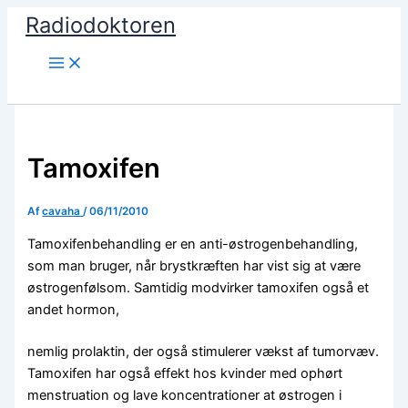
Gå
Radiodoktoren
til
indholdet
Søg
Tamoxifen
Af
cavaha
/
06/11/2010
Tamoxifenbehandling er en anti-østrogenbehandling,
som man bruger, når brystkræften har vist sig at være
østrogenfølsom. Samtidig modvirker tamoxifen også et
andet hormon,
nemlig prolaktin, der også stimulerer vækst af tumorvæv.
Tamoxifen har også effekt hos kvinder med ophørt
menstruation og lave koncentrationer at østrogen i