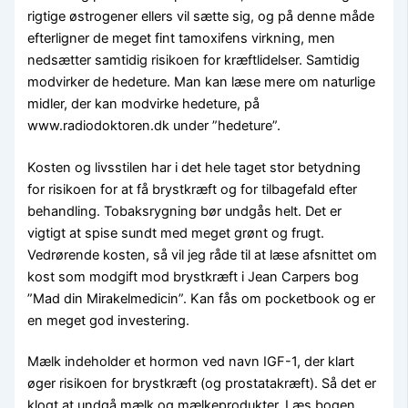
rigtige østrogener ellers vil sætte sig, og på denne måde
efterligner de meget fint tamoxifens virkning, men
nedsætter samtidig risikoen for kræftlidelser. Samtidig
modvirker de hedeture. Man kan læse mere om naturlige
midler, der kan modvirke hedeture, på
www.radiodoktoren.dk under ”hedeture”.
Kosten og livsstilen har i det hele taget stor betydning
for risikoen for at få brystkræft og for tilbagefald efter
behandling. Tobaksrygning bør undgås helt. Det er
vigtigt at spise sundt med meget grønt og frugt.
Vedrørende kosten, så vil jeg råde til at læse afsnittet om
kost som modgift mod brystkræft i Jean Carpers bog
”Mad din Mirakelmedicin”. Kan fås om pocketbook og er
en meget god investering.
Mælk indeholder et hormon ved navn IGF-1, der klart
øger risikoen for brystkræft (og prostatakræft). Så det er
klogt at undgå mælk og mælkeprodukter. Læs bogen