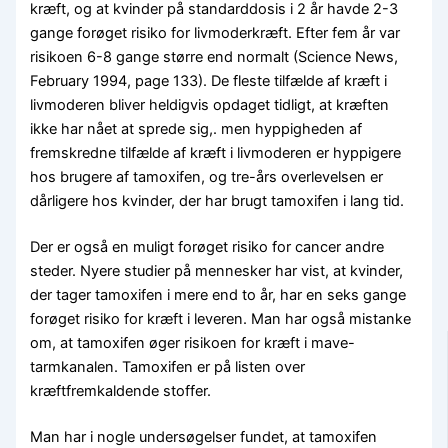
kræft, og at kvinder på standarddosis i 2 år havde 2-3
gange forøget risiko for livmoderkræft. Efter fem år var
risikoen 6-8 gange større end normalt (Science News,
February 1994, page 133). De fleste tilfælde af kræft i
livmoderen bliver heldigvis opdaget tidligt, at kræften
ikke har nået at sprede sig,. men hyppigheden af
fremskredne tilfælde af kræft i livmoderen er hyppigere
hos brugere af tamoxifen, og tre-års overlevelsen er
dårligere hos kvinder, der har brugt tamoxifen i lang tid.
Der er også en muligt forøget risiko for cancer andre
steder. Nyere studier på mennesker har vist, at kvinder,
der tager tamoxifen i mere end to år, har en seks gange
forøget risiko for kræft i leveren. Man har også mistanke
om, at tamoxifen øger risikoen for kræft i mave-
tarmkanalen. Tamoxifen er på listen over
kræftfremkaldende stoffer.
Man har i nogle undersøgelser fundet, at tamoxifen