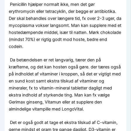
Penicillin hjælper normalt ikke, men det gør
erythromycin eller tetracyklin, der begge er antibiotika.
Der skal behandles over længere tid, fx over 2-3 uger, da
mycoplasma vokser langsomt. Man kan supplere med et
hostedæmpende middel, især til natten. Mørk chokolade
(mindst 70%) er rigtig godt mod hoste, bedre end
codein.
Da betændelsen er ret langvarig, tærer den på
kræfterne, og det kan hosten også gøre. der tæres også
på indholdet af vitaminer i kroppen, så det er vigtigt med
en sund kost samt ekstra tilskud af vitaminer og
mineraler, fx to vitamin-mineral tabletter dagligt med
ekstra indhold af styrkende ting. Man kan fx vælge
Gerimax ginseng, Vitamun eller at supplere den
almindelige vitampille med LongoVital.
Det er også godt at tage et ekstra tilskud af C-vitamin,
gerne mindst et gram tre gange dagligt. D3-vitamin er