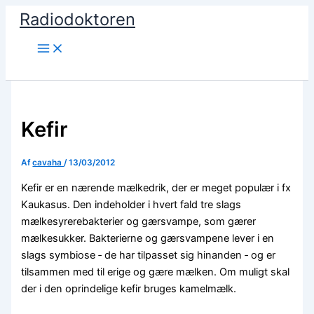
Gå
Radiodoktoren
til
indholdet
Søg
Kefir
Af
cavaha
/
13/03/2012
Kefir er en nærende mælkedrik, der er meget populær i fx
Kaukasus. Den indeholder i hvert fald tre slags
mælkesyrerebakterier og gærsvampe, som gærer
mælkesukker. Bakterierne og gærsvampene lever i en
slags symbiose ‑ de har tilpasset sig hinanden ‑ og er
tilsammen med til erige og gære mælken. Om muligt skal
der i den oprindelige kefir bruges kamelmælk.