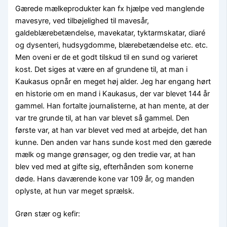
Gærede mælkeprodukter kan fx hjælpe ved manglende
mavesyre, ved tilbøjelighed til mavesår,
galdeblærebetændelse, mavekatar, tyktarmskatar, diaré
og dysenteri, hudsygdomme, blærebetændelse etc. etc.
Men oveni er de et godt tilskud til en sund og varieret
kost. Det siges at være en af grundene til, at man i
Kaukasus opnår en meget høj alder. Jeg har engang hørt
en historie om en mand i Kaukasus, der var blevet 144 år
gammel. Han fortalte journalisterne, at han mente, at der
var tre grunde til, at han var blevet så gammel. Den
første var, at han var blevet ved med at arbejde, det han
kunne. Den anden var hans sunde kost med den gærede
mælk og mange grønsager, og den tredie var, at han
blev ved med at gifte sig, efterhånden som konerne
døde. Hans daværende kone var 109 år, og manden
oplyste, at hun var meget sprælsk.
Grøn stær og kefir: