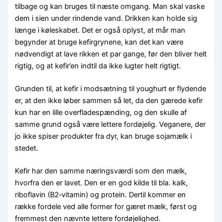
tilbage og kan bruges til næste omgang. Man skal vaske
dem i sien under rindende vand. Drikken kan holde sig
længe i køleskabet. Det er også oplyst, at mår man
begynder at bruge kefirgrynene, kan det kan være
nødvendigt at lave rikken et par gange, før den bliver helt
rigtig, og at kefir’en indtil da ikke lugter helt rigtigt.
Grunden til, at kefir i modsætning til youghurt er flydende
er, at den ikke løber sammen så let, da den gærede kefir
kun har en lille overfladespænding, og den skulle af
samme grund også være lettere fordøjelig. Veganere, der
jo ikke spiser produkter fra dyr, kan bruge sojamælk i
stedet.
Kefir har den samme næringsværdi som den mælk,
hvorfra den er lavet. Den er en god kilde til bla. kalk,
riboflavin (B2‑vitamin) og protein. Dertil kommer en
række fordele ved alle former for gæret mælk, først og
fremmest den nævnte lettere fordøjelighed.