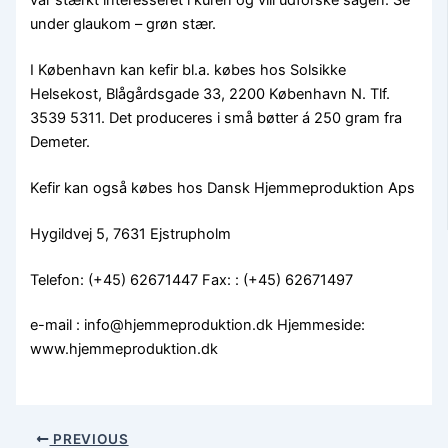
var stærkt interesseret i kuren og vill udforske sagen. Se
under glaukom – grøn stær.
I København kan kefir bl.a. købes hos Solsikke
Helsekost, Blågårdsgade 33, 2200 København N. Tlf.
3539 5311. Det produceres i små bøtter á 250 gram fra
Demeter.
Kefir kan også købes hos Dansk Hjemmeproduktion Aps
Hygildvej 5, 7631 Ejstrupholm
Telefon: (+45) 62671447 Fax: : (+45) 62671497
e-mail : info@hjemmeproduktion.dk Hjemmeside:
www.hjemmeproduktion.dk
PREVIOUS