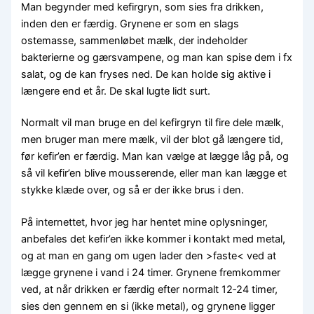
Man begynder med kefirgryn, som sies fra drikken,
inden den er færdig. Grynene er som en slags
ostemasse, sammenløbet mælk, der indeholder
bakterierne og gærsvampene, og man kan spise dem i fx
salat, og de kan fryses ned. De kan holde sig aktive i
længere end et år. De skal lugte lidt surt.
Normalt vil man bruge en del kefirgryn til fire dele mælk,
men bruger man mere mælk, vil der blot gå længere tid,
før kefir’en er færdig. Man kan vælge at lægge låg på, og
så vil kefir’en blive mousserende, eller man kan lægge et
stykke klæde over, og så er der ikke brus i den.
På internettet, hvor jeg har hentet mine oplysninger,
anbefales det kefir’en ikke kommer i kontakt med metal,
og at man en gang om ugen lader den >faste< ved at
lægge grynene i vand i 24 timer. Grynene fremkommer
ved, at når drikken er færdig efter normalt 12‑24 timer,
sies den gennem en si (ikke metal), og grynene ligger