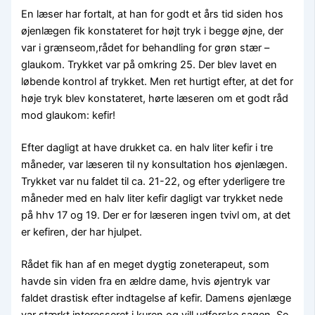
En læser har fortalt, at han for godt et års tid siden hos
øjenlægen fik konstateret for højt tryk i begge øjne, der
var i grænseom,rådet for behandling for grøn stær –
glaukom. Trykket var på omkring 25. Der blev lavet en
løbende kontrol af trykket. Men ret hurtigt efter, at det for
høje tryk blev konstateret, hørte læseren om et godt råd
mod glaukom: kefir!
Efter dagligt at have drukket ca. en halv liter kefir i tre
måneder, var læseren til ny konsultation hos øjenlægen.
Trykket var nu faldet til ca. 21-22, og efter yderligere tre
måneder med en halv liter kefir dagligt var trykket nede
på hhv 17 og 19. Der er for læseren ingen tvivl om, at det
er kefiren, der har hjulpet.
Rådet fik han af en meget dygtig zoneterapeut, som
havde sin viden fra en ældre dame, hvis øjentryk var
faldet drastisk efter indtagelse af kefir. Damens øjenlæge