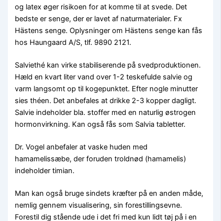
og latex øger risikoen for at komme til at svede. Det
bedste er senge, der er lavet af naturmaterialer. Fx
Hästens senge. Oplysninger om Hästens senge kan fås
hos Haungaard A/S, tlf. 9890 2121.
Salviethé kan virke stabiliserende på svedproduktionen.
Hæld en kvart liter vand over 1-2 teskefulde salvie og
varm langsomt op til kogepunktet. Efter nogle minutter
sies théen. Det anbefales at drikke 2-3 kopper dagligt.
Salvie indeholder bla. stoffer med en naturlig østrogen
hormonvirkning. Kan også fås som Salvia tabletter.
Dr. Vogel anbefaler at vaske huden med
hamamelissæbe, der foruden troldnød (hamamelis)
indeholder timian.
Man kan også bruge sindets kræfter på en anden måde,
nemlig gennem visualisering, sin forestillingsevne.
Forestil dig stående ude i det fri med kun lidt tøj på i en