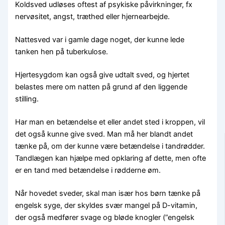
Koldsved udløses oftest af psykiske påvirkninger, fx
nervøsitet, angst, træthed eller hjernearbejde.
Nattesved var i gamle dage noget, der kunne lede
tanken hen på tuberkulose.
Hjertesygdom kan også give udtalt sved, og hjertet
belastes mere om natten på grund af den liggende
stilling.
Har man en betændelse et eller andet sted i kroppen, vil
det også kunne give sved. Man må her blandt andet
tænke på, om der kunne være betændelse i tandrødder.
Tandlægen kan hjælpe med opklaring af dette, men ofte
er en tand med betændelse i rødderne øm.
Når hovedet sveder, skal man især hos børn tænke på
engelsk syge, der skyldes svær mangel på D-vitamin,
der også medfører svage og bløde knogler (”engelsk