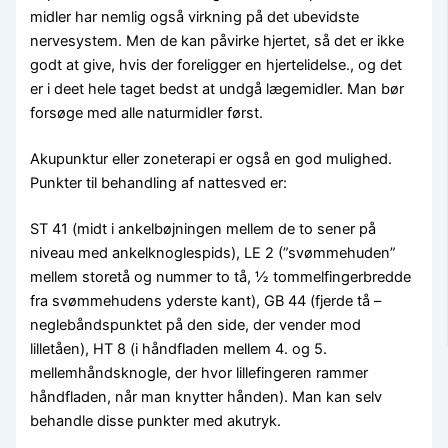
midler har nemlig også virkning på det ubevidste
nervesystem. Men de kan påvirke hjertet, så det er ikke
godt at give, hvis der foreligger en hjertelidelse., og det
er i deet hele taget bedst at undgå lægemidler. Man bør
forsøge med alle naturmidler først.
Akupunktur eller zoneterapi er også en god mulighed.
Punkter til behandling af nattesved er:
ST 41 (midt i ankelbøjningen mellem de to sener på
niveau med ankelknoglespids), LE 2 (”svømmehuden”
mellem storetå og nummer to tå, ½ tommelfingerbredde
fra svømmehudens yderste kant), GB 44 (fjerde tå –
neglebåndspunktet på den side, der vender mod
lilletåen), HT 8 (i håndfladen mellem 4. og 5.
mellemhåndsknogle, der hvor lillefingeren rammer
håndfladen, når man knytter hånden). Man kan selv
behandle disse punkter med akutryk.