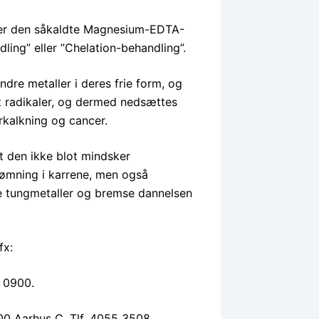
eb er den såkaldte Magnesium-EDTA-
ing” eller ”Chelation-behandling”.
dre metaller i deres frie form, og
lt radikaler, og dermed nedsættes
rkalkning og cancer.
t den ikke blot mindsker
rømning i karrene, men også
e tungmetaller og bremse dannelsen
fx:
8 0900.
00 Aarhus C. Tlf. 4055 3508