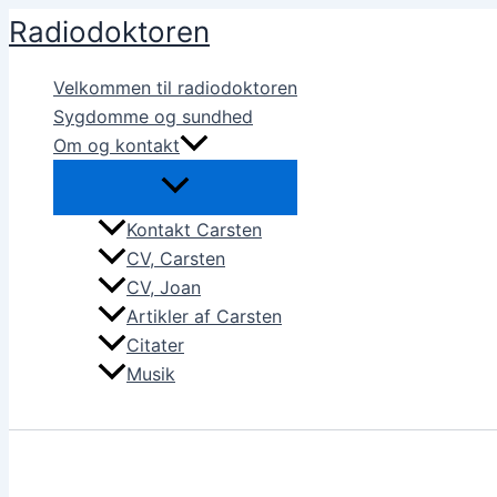
Gå
Radiodoktoren
til
indholdet
Velkommen til radiodoktoren
Sygdomme og sundhed
Om og kontakt
Kontakt Carsten
CV, Carsten
CV, Joan
Artikler af Carsten
Citater
Musik
Søg