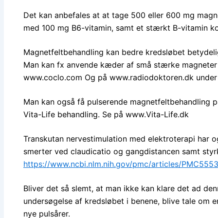
Det kan anbefales at at tage 500 eller 600 mg mag
med 100 mg B6-vitamin, samt et stærkt B-vitamin 
Magnetfeltbehandling kan bedre kredsløbet betydelig
Man kan fx anvende kæder af små stærke magneter t
www.coclo.com Og på www.radiodoktoren.dk under 
Man kan også få pulserende magnetfeltbehandling på
Vita-Life behandling. Se på www.Vita-Life.dk
Transkutan nervestimulation med elektroterapi har o
smerter ved claudicatio og gangdistancen samt styr
https://www.ncbi.nlm.nih.gov/pmc/articles/PMC555
Bliver det så slemt, at man ikke kan klare det ad denn
undersøgelse af kredsløbet i benene, blive tale om e
nye pulsårer.