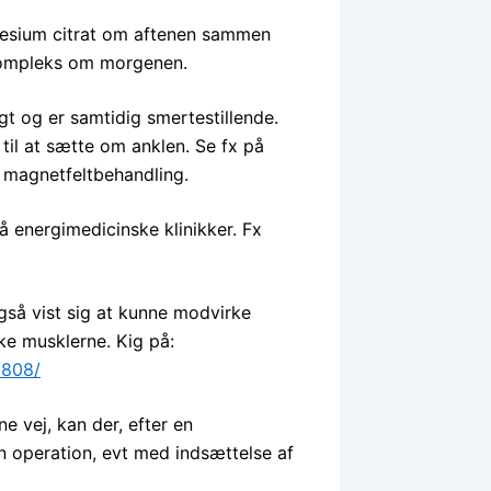
nesium citrat om aftenen sammen
kompleks om morgenen.
t og er samtidig smertestillende.
il at sætte om anklen. Se fx på
magnetfeltbehandling.
 energimedicinske klinikker. Fx
gså vist sig at kunne modvirke
ke musklerne. Kig på:
3808/
e vej, kan der, efter en
n operation, evt med indsættelse af