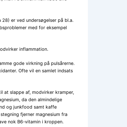
 28) er ved undersøgelser på bl.a.
øbsproblemer med for eksempel
modvirker inflammation.
amme gode virkning på pulsårerne.
danter. Ofte vil en samlet indsats
l at slappe af, modvirker kramper,
agnesium, da den almindelige
nd og junkfood samt kaffe
stegning fjerner magnesium fra
ave nok B6-vitamin i kroppen.