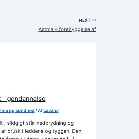
NEXT
Astma – forebyggelse af
 – gendannelse
me og sundhed
/ Af
cavaha
t i slidgigt står nedbrydning og
 af brusk i leddene og ryggen. Den
te årsag til dette, udover en […]