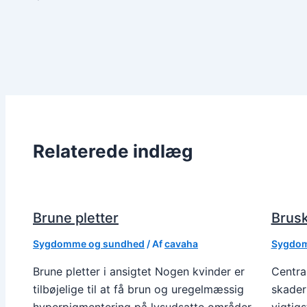
Relaterede indlæg
Brune pletter
Brusk
Sygdomme og sundhed
/ Af
cavaha
Sygdom
Brune pletter i ansigtet Nogen kvinder er
Central
tilbøjelige til at få brun og uregelmæssig
skader
hyperpigmentering på lysudsatte områder
vigtigs