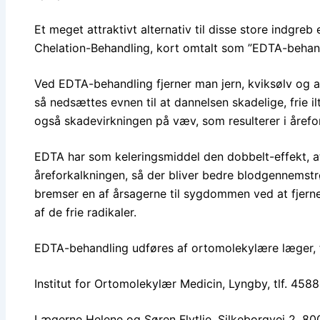
Et meget attraktivt alternativ til disse store indgr
Chelation-Behandling, kort omtalt som ”EDTA-behandl
Ved EDTA-behandling fjerner man jern, kviksølv og an
så nedsættes evnen til at dannelsen skadelige, frie i
også skadevirkningen på væv, som resulterer i årefo
EDTA har som keleringsmiddel den dobbelt-effekt, a
åreforkalkningen, så der bliver bedre blodgennemst
bremser en af årsagerne til sygdommen ved at fjern
af de frie radikaler.
EDTA-behandling udføres af ortomolekylære læger, 
Institut for Ortomolekylær Medicin, Lyngby, tlf. 458
Lægerne Helene og Søren Flytlie. Silkeborgvej 2, 80