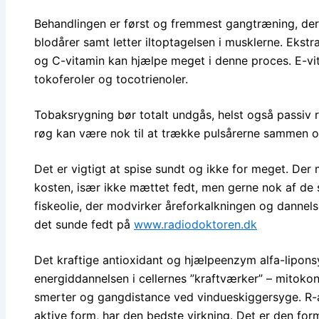
Behandlingen er først og fremmest gangtræning, der
blodårer samt letter iltoptagelsen i musklerne. Ekstr
og C-vitamin kan hjælpe meget i denne proces. E-vi
tokoferoler og tocotrienoler.
Tobaksrygning bør totalt undgås, helst også passiv 
røg kan være nok til at trække pulsårerne sammen o
Det er vigtigt at spise sundt og ikke for meget. Der
kosten, især ikke mættet fedt, men gerne nok af de
fiskeolie, der modvirker åreforkalkningen og danne
det sunde fedt på
www.radiodoktoren.dk
Det kraftige antioxidant og hjælpeenzym alfa-lipons
energiddannelsen i cellernes ”kraftværker” – mitokon
smerter og gangdistance ved vindueskiggersyge. R-al
aktive form, har den bedste virkning. Det er den fo