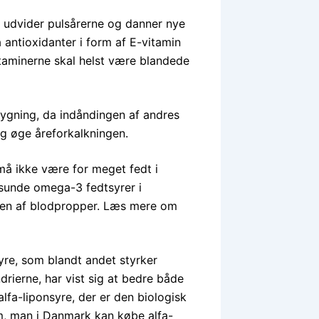
 udvider pulsårerne og danner nye
a antioxidanter i form af E-vitamin
taminerne skal helst være blandede
rygning, da indåndingen af andres
g øge åreforkalkningen.
 må ikke være for meget fedt i
 sunde omega-3 fedtsyrer i
lsen af blodpropper. Læs mere om
yre, som blandt andet styrker
drierne, har vist sig at bedre både
fa-liponsyre, der er den biologisk
rm, man i Danmark kan købe alfa-