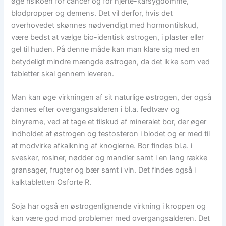
øge risikoen for cancer og for hjerte-karsygdomme,
blodpropper og demens. Det vil derfor, hvis det
overhovedet skønnes nødvendigt med hormontilskud,
være bedst at vælge bio-identisk østrogen, i plaster eller
gel til huden. På denne måde kan man klare sig med en
betydeligt mindre mængde østrogen, da det ikke som ved
tabletter skal gennem leveren.
Man kan øge virkningen af sit naturlige østrogen, der også
dannes efter overgangsalderen i bl.a. fedtvæv og
binyrerne, ved at tage et tilskud af mineralet bor, der øger
indholdet af østrogen og testosteron i blodet og er med til
at modvirke afkalkning af knoglerne. Bor findes bl.a. i
svesker, rosiner, nødder og mandler samt i en lang række
grønsager, frugter og bær samt i vin. Det findes også i
kalktabletten Osforte R.
Soja har også en østrogenlignende virkning i kroppen og
kan være god mod problemer med overgangsalderen. Det