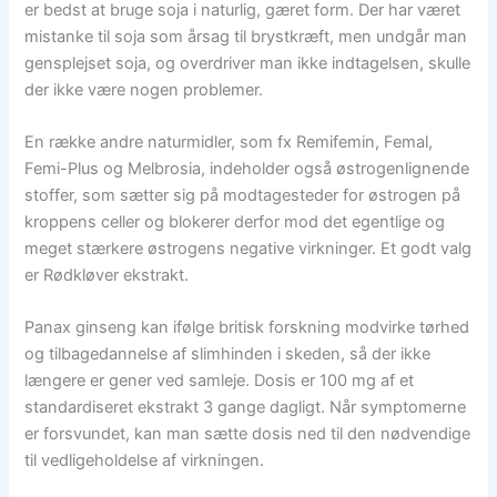
er bedst at bruge soja i naturlig, gæret form. Der har været
mistanke til soja som årsag til brystkræft, men undgår man
gensplejset soja, og overdriver man ikke indtagelsen, skulle
der ikke være nogen problemer.
En række andre naturmidler, som fx Remifemin, Femal,
Femi-Plus og Melbrosia, indeholder også østrogenlignende
stoffer, som sætter sig på modtagesteder for østrogen på
kroppens celler og blokerer derfor mod det egentlige og
meget stærkere østrogens negative virkninger. Et godt valg
er Rødkløver ekstrakt.
Panax ginseng kan ifølge britisk forskning modvirke tørhed
og tilbagedannelse af slimhinden i skeden, så der ikke
længere er gener ved samleje. Dosis er 100 mg af et
standardiseret ekstrakt 3 gange dagligt. Når symptomerne
er forsvundet, kan man sætte dosis ned til den nødvendige
til vedligeholdelse af virkningen.