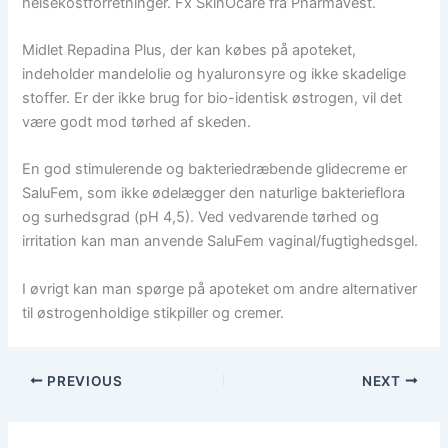
helsekostforretninger. Fx SkinOcare fra PharmaVest.
Midlet Repadina Plus, der kan købes på apoteket,
indeholder mandelolie og hyaluronsyre og ikke skadelige
stoffer. Er der ikke brug for bio-identisk østrogen, vil det
være godt mod tørhed af skeden.
En god stimulerende og bakteriedræbende glidecreme er
SaluFem, som ikke ødelægger den naturlige bakterieflora
og surhedsgrad (pH 4,5). Ved vedvarende tørhed og
irritation kan man anvende SaluFem vaginal/fugtighedsgel.
I øvrigt kan man spørge på apoteket om andre alternativer
til østrogenholdige stikpiller og cremer.
PREVIOUS
NEXT