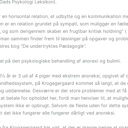
Gads Psykologi Leksikon).
r en horisontal relation, et udbytte og en kommunikation m
n er en relation grundet på sympati, som muliggør en fæll
, og som derigennem skaber en frugtbar kritisk holdning” (
 man sammen finder frem til løsninger på opgaver og probl
reires bog ”De undertryktes Pædagogik”.
kel på den psykologiske behandling af anorexi og bulimi.
-1½ år er 3 ud af 4 piger med ekstrem anoreksi, opgivet af 
sundhedssystem, på Krogagergaard kommet så langt, at de e
og uddannelse. Desværre er der store problemer med at f
 at betale for opholdet her, fordi man henviser til, at mulig
system ikke er opbrugt. Selvom de fleste uden for dette sy
at det ikke fungerer elle fungerer dårligt ved anoreksi.
e fra Krogagergaard har vist, at der er mange penge at spar