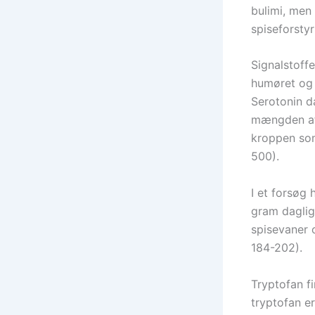
bulimi, men 
spiseforstyr
Signalstoffe
humøret og a
Serotonin da
mængden af 
kroppen som
500).
I et forsøg 
gram daglig
spisevaner 
184-202).
Tryptofan f
tryptofan e