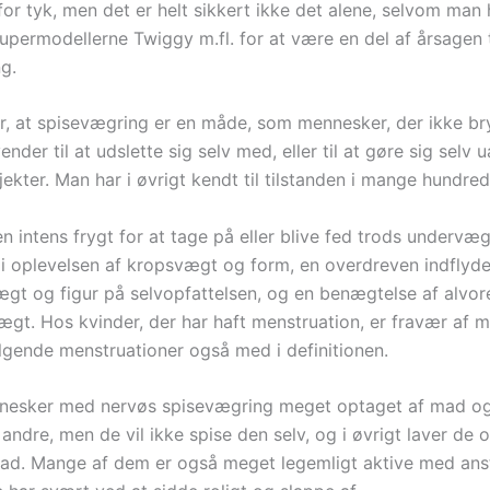
 for tyk, men det er helt sikkert ikke det alene, selvom man
permodellerne Twiggy m.fl. for at være en del af årsagen t
g.
, at spisevægring er en måde, som mennesker, der ikke br
ender til at udslette sig selv med, eller til at gøre sig selv u
kter. Man har i øvrigt kendt til tilstanden i mange hundred
 intens frygt for at tage på eller blive fed trods undervæg
e i oplevelsen af kropsvægt og form, en overdreven indflyde
gt og figur på selvopfattelsen, og en benægtelse af alvor
ægt. Hos kvinder, der har haft menstruation, er fravær af m
lgende menstruationer også med i definitionen.
nesker med nervøs spisevægring meget optaget af mad og 
 andre, men de vil ikke spise den selv, og i øvrigt laver de 
mad. Mange af dem er også meget legemligt aktive med an