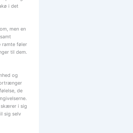
kø i det
gdom, men en
 samt
 ramte føler
nger til dem.
omhed og
fortrænger
ølelse, de
mgivelserne.
skærer i sig
l sig selv