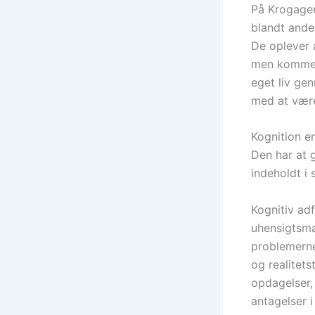
På Krogager
blandt ande
De oplever a
men kommer 
eget liv ge
med at være
Kognition er
Den har at g
indeholdt i 
Kognitiv ad
uhensigtsmæ
problemerne
og realitets
opdagelser,
antagelser i