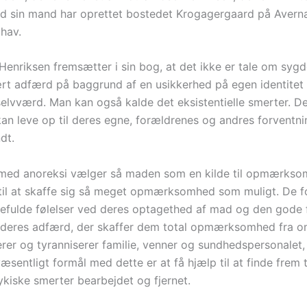
sin mand har oprettet bostedet Krogagergaard på Averna
hav.
Henriksen fremsætter i sin bog, at det ikke er tale om sy
lært adfærd på baggrund af en usikkerhed på egen identitet
elvværd. Man kan også kalde det eksistentielle smerter. De
kan leve op til deres egne, forældrenes og andres forventni
dt.
med anoreksi vælger så maden som en kilde til opmærks
til at skaffe sig så meget opmærksomhed som muligt. De 
efulde følelser ved deres optagethed af mad og den gode f
deres adfærd, der skaffer dem total opmærksomhed fra o
rer og tyranniserer familie, venner og sundhedspersonalet, 
væsentligt formål med dette er at få hjælp til at finde frem ti
ykiske smerter bearbejdet og fjernet.