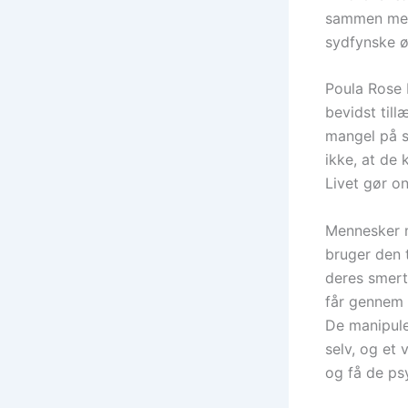
sammen med 
sydfynske ø
Poula Rose 
bevidst til
mangel på s
ikke, at de 
Livet gør on
Mennesker 
bruger den 
deres smert
får gennem 
De manipule
selv, og et 
og få de ps