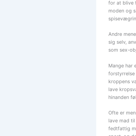
for at blive
moden og su
spisevægrin
Andre mener
sig selv, anv
som sex-obje
Mange har en
forstyrrels
kroppens væ
lave kropsv
hinanden fø
Ofte er men
lave mad til
fedtfattig 