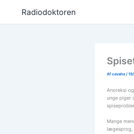
Gå
Radiodoktoren
til
indholdet
Spisef
Af
cavaha
/
19
Anoreksi og
unge piger 
spiseproble
Mange mener
lægesprog, 