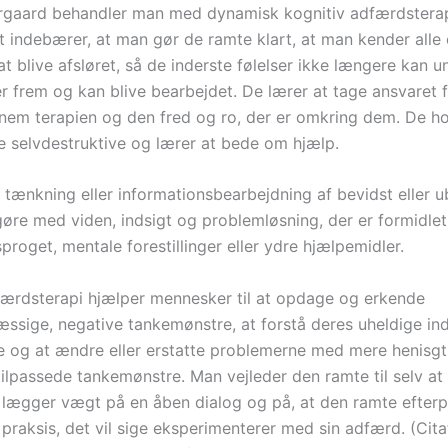
gaard behandler man med dynamisk kognitiv adfærdsterap
t indebærer, at man gør de ramte klart, at man kender alle d
t blive afsløret, så de inderste følelser ikke længere kan u
frem og kan blive bearbejdet. De lærer at tage ansvaret f
nnem terapien og den fred og ro, der er omkring dem. De h
 selvdestruktive og lærer at bede om hjælp.
 tænkning eller informationsbearbejdning af bevidst eller u
øre med viden, indsigt og problemløsning, der er formidlet 
sproget, mentale forestillinger eller ydre hjælpemidler.
færdsterapi hjælper mennesker til at opdage og erkende
ssige, negative tankemønstre, at forstå deres uheldige ind
 og at ændre eller erstatte problemerne med mere henis
tilpassede tankemønstre. Man vejleder den ramte til selv at
 lægger vægt på en åben dialog og på, at den ramte efterp
 praksis, det vil sige eksperimenterer med sin adfærd. (Cita