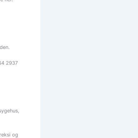
den.
964 2937
 sygehus,
reksi og