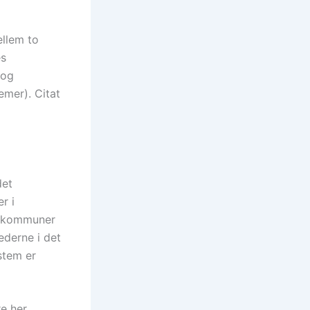
ellem to
es
 og
emer). Citat
det
r i
å kommuner
hederne i det
stem er
e her.