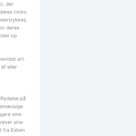
i, der
eres tricks.
ndertrykkes,
or deres
older op
bevidst art.
af eller
flydelse på
gtsmæssige
 gøre sine
røver sine
t fra Esben