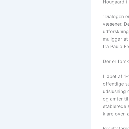
Hougaard i 
”Dialogen e
væsener. De
udforskning
muliggør at
fra Paulo F
Der er fors
I løbet af 1
offentlige 
udslusning 
og amter til
etablerede 
klare over, 
Resultatern