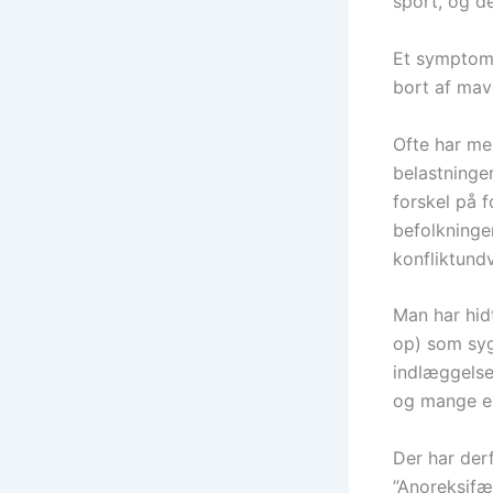
sport, og de
Et symptom,
bort af mav
Ofte har me
belastninge
forskel på f
befolkninge
konfliktund
Man har hid
op) som syg
indlæggelse
og mange er
Der har der
”Anoreksifæ