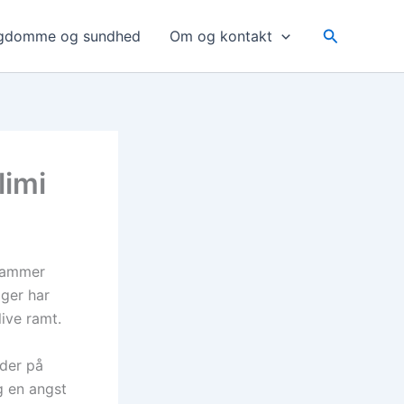
Søg
gdomme og sundhed
Om og kontakt
limi
 rammer
iger har
ive ramt.
der på
g en angst