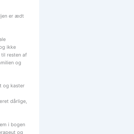
ljen er ædt
ale
og ikke
til resten af
milien og
t og kaster
d
ret dårlige,
rem i bogen
erapeut og