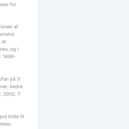
asis for
tionen af
noreksi.
 at
nes, og i
: 1499-
tofan på 3
mør, bedre
, 2002; 7:
od kilde til
enbev.