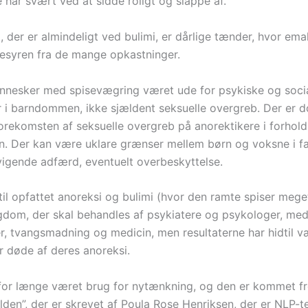
 har svært ved at sidde roligt og slappe af.
 der er almindeligt ved bulimi, er dårlige tænder, hvor ema
esyren fra de mange opkastninger.
nnesker med spisevægring været ude for psykiske og soci
r i barndommen, ikke sjældent seksuelle overgreb. Der er d
orekomsten af seksuelle overgreb på anorektikere i forhold 
n. Der kan være uklare grænser mellem børn og voksne i fa
vigende adfærd, eventuelt overbeskyttelse.
til opfattet anoreksi og bulimi (hvor den ramte spiser mege
dom, der skal behandles af psykiatere og psykologer, me
r, tvangsmadning og medicin, men resultaterne har hidtil væ
 døde af deres anoreksi.
for længe været brug for nytænkning, og den er kommet f
lden”, der er skrevet af Poula Rose Henriksen, der er NLP-t