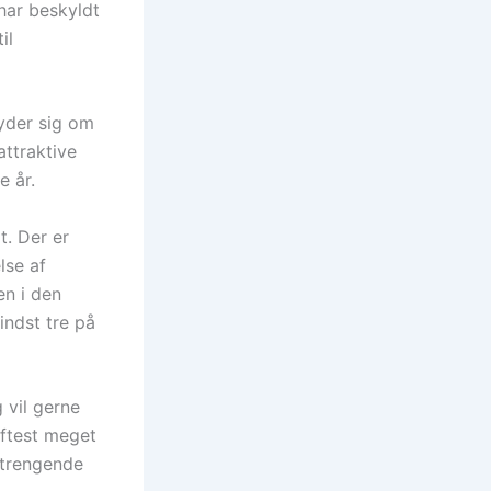
 har beskyldt
il
yder sig om
attraktive
e år.
t. Der er
lse af
en i den
indst tre på
vil gerne
oftest meget
strengende