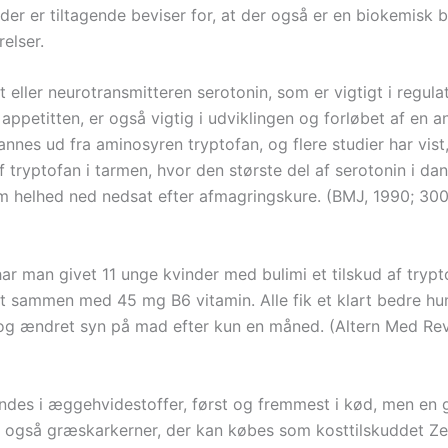
der er tiltagende beviser for, at der også er en biokemisk b
relser.
t eller neurotransmitteren serotonin, som er vigtigt i regula
ppetitten, er også vigtig i udviklingen og forløbet af en a
nnes ud fra aminosyren tryptofan, og flere studier har vist,
tryptofan i tarmen, hvor den største del af serotonin i dan
 helhed ned nedsat efter afmagringskure. (BMJ, 1990; 300
har man givet 11 unge kvinder med bulimi et tilskud af tryp
t sammen med 45 mg B6 vitamin. Alle fik et klart bedre hu
og ændret syn på mad efter kun en måned. (Altern Med Rev
indes i æggehvidestoffer, først og fremmest i kød, men en g
r også græskarkerner, der kan købes som kosttilskuddet Z